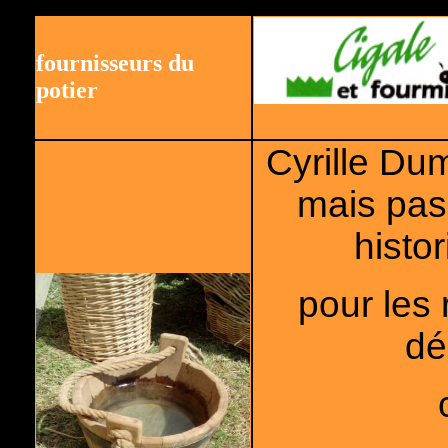
fournisseurs du
potier
Cyrille Du
mais pas 
histo
pour les 
dé