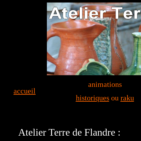
animations
accueil
historiques
ou
raku
Atelier Terre de Flandre :