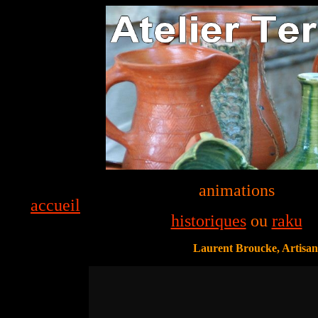
animations
accueil
historiques
ou
raku
Laurent Broucke, Artisan 