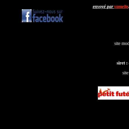
envoyé par
vamelie
site mod
siret 
sit